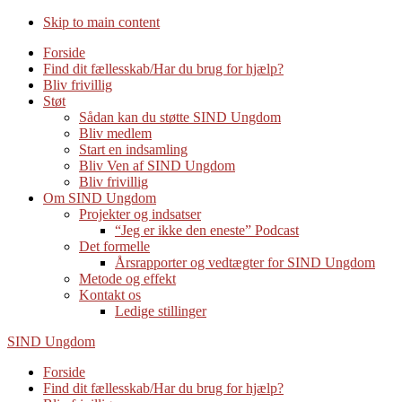
Skip to main content
Forside
Find dit fællesskab/Har du brug for hjælp?
Bliv frivillig
Støt
Sådan kan du støtte SIND Ungdom
Bliv medlem
Start en indsamling
Bliv Ven af SIND Ungdom
Bliv frivillig
Om SIND Ungdom
Projekter og indsatser
“Jeg er ikke den eneste” Podcast
Det formelle
Årsrapporter og vedtægter for SIND Ungdom
Metode og effekt
Kontakt os
Ledige stillinger
SIND Ungdom
Forside
Find dit fællesskab/Har du brug for hjælp?