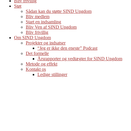
Bliv frivillig
Støt
Sådan kan du støtte SIND Ungdom
Bliv medlem
Start en indsamling
Bliv Ven af SIND Ungdom
Bliv frivillig
Om SIND Ungdom
Projekter og indsatser
“Jeg er ikke den eneste” Podcast
Det formelle
Årsrapporter og vedtægter for SIND Ungdom
Metode og effekt
Kontakt os
Ledige stillinger
Åh, de kærestesorger
Smerten, der går over