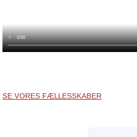
TALE MED ANDRE UNGE I SIND UNGD
Mød andre unge, som kender til kærestesorger og and
sig selv, trygt og fordomsfrit. Der er plads til dig, præc
SE VORES FÆLLESSKABER