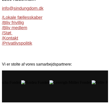
info@sindungdom.dk
/Lokale fællesskaber
/Bliv frivillig
/Bliv medlem
/Støt
/Kontakt
/Privatlivspolitik
Vi er stolte af vores samarbejdspartnere: