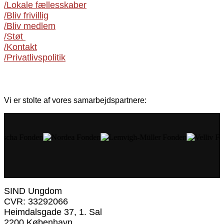
/Lokale fællesskaber
/Bliv frivillig
/Bliv medlem
/Støt
/Kontakt
/Privatlivspolitik
Vi er stolte af vores samarbejdspartnere:
SIND Ungdom
CVR: 33292066
Heimdalsgade 37, 1. Sal
2200 København