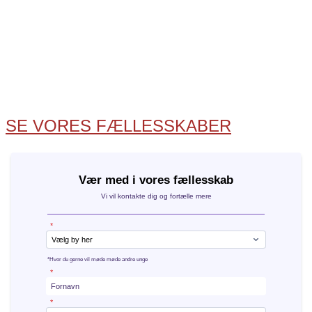
KOM MED I SIND UNGDOM
Mød andre unge, som forstår og kender til ADHD.
Besøg et lokalt ungefællesskab i SIND Ungdom, hvor
vi hygger sammen med plads til at være sig selv, trygt
og fordomsfrit. Der er plads til dig, præcis som du er
🤗
SE VORES FÆLLESSKABER