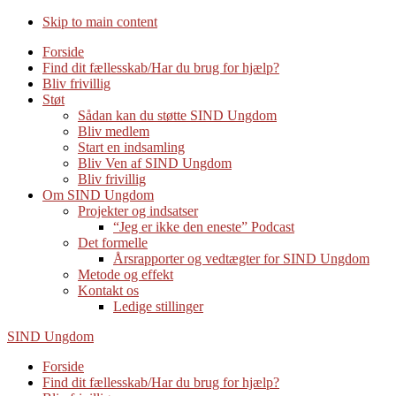
Skip to main content
Forside
Find dit fællesskab/Har du brug for hjælp?
Bliv frivillig
Støt
Sådan kan du støtte SIND Ungdom
Bliv medlem
Start en indsamling
Bliv Ven af SIND Ungdom
Bliv frivillig
Om SIND Ungdom
Projekter og indsatser
“Jeg er ikke den eneste” Podcast
Det formelle
Årsrapporter og vedtægter for SIND Ungdom
Metode og effekt
Kontakt os
Ledige stillinger
SIND Ungdom
Forside
Find dit fællesskab/Har du brug for hjælp?